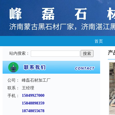
首页
产
站内搜索：
公司：
峰磊石材加工厂
联系：
王经理
手机：
15049927000
15848898359
18748055678