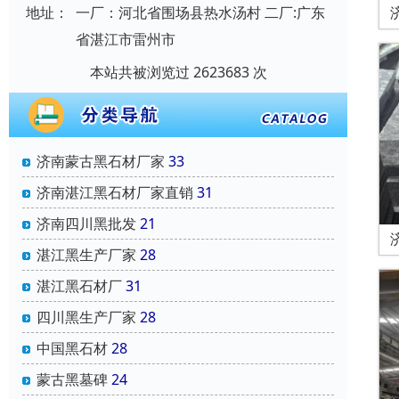
地址：
一厂：河北省围场县热水汤村 二厂:广东
省湛江市雷州市
本站共被浏览过 2623683 次
济南蒙古黑石材厂家
33
济南湛江黑石材厂家直销
31
济南四川黑批发
21
湛江黑生产厂家
28
湛江黑石材厂
31
四川黑生产厂家
28
中国黑石材
28
蒙古黑墓碑
24