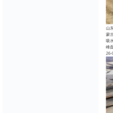
山
蒙
吸
峰
26-