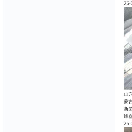
26-
山
蒙
断
峰
26-