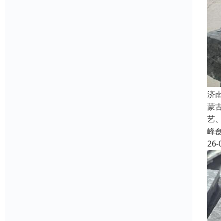
济
蒙
艺
峰
26-