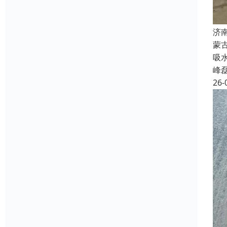
济
蒙
吸
峰
26-