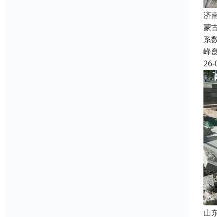
济
蒙
系
峰
26-
山