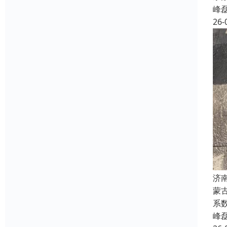
峰
26-
济
蒙
系
峰