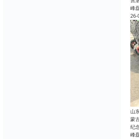
营
峰
26-
山
蒙
纪
峰