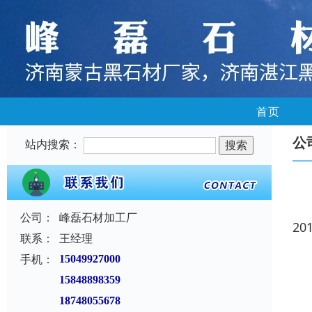
首页
公
站内搜索：
公司：
峰磊石材加工厂
20
联系：
王经理
手机：
15049927000
15848898359
18748055678