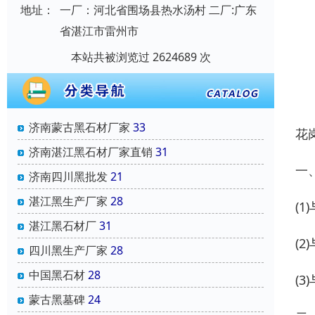
地址：
一厂：河北省围场县热水汤村 二厂:广东
省湛江市雷州市
本站共被浏览过 2624689 次
济南蒙古黑石材厂家
33
花
济南湛江黑石材厂家直销
31
一
济南四川黑批发
21
湛江黑生产厂家
28
(
湛江黑石材厂
31
(
四川黑生产厂家
28
中国黑石材
28
(
蒙古黑墓碑
24