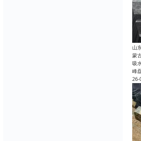
山
蒙
吸
峰
26-