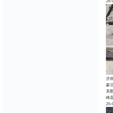
26-
济
蒙
系
峰
26-