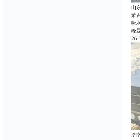
山
蒙
吸
峰
26-
济