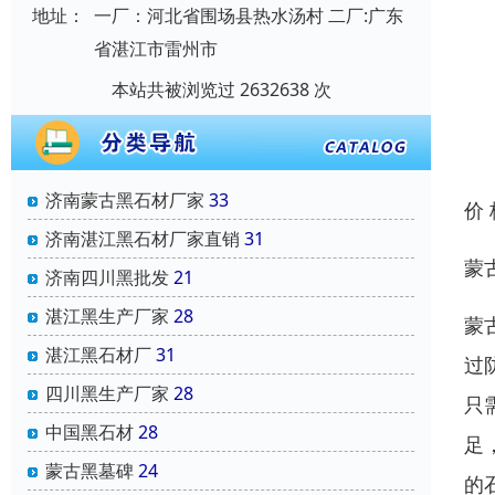
地址：
一厂：河北省围场县热水汤村 二厂:广东
省湛江市雷州市
本站共被浏览过 2632638 次
济南蒙古黑石材厂家
33
价
济南湛江黑石材厂家直销
31
蒙
济南四川黑批发
21
湛江黑生产厂家
28
蒙
湛江黑石材厂
31
过
四川黑生产厂家
28
只
中国黑石材
28
足
蒙古黑墓碑
24
的