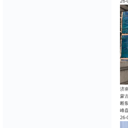
26-
济
蒙
断
峰
26-