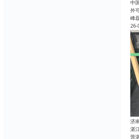
中
外
峰
26-
济
湛
营