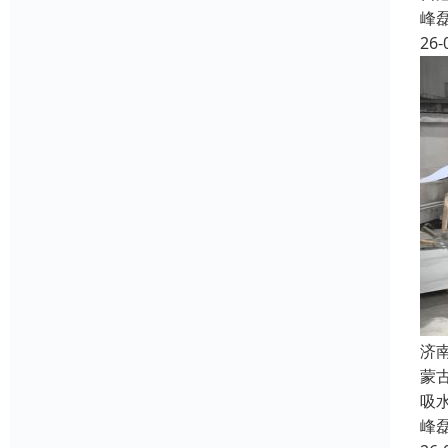
峰
26-
济
蒙
吸
峰