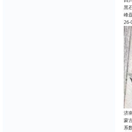
四
黑
峰
26-
济
蒙
系