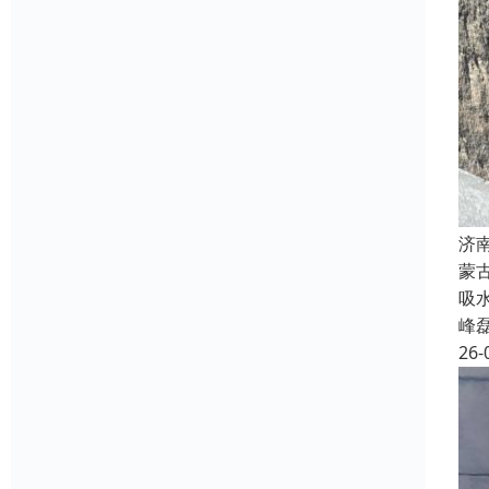
济
蒙
吸
峰
26-