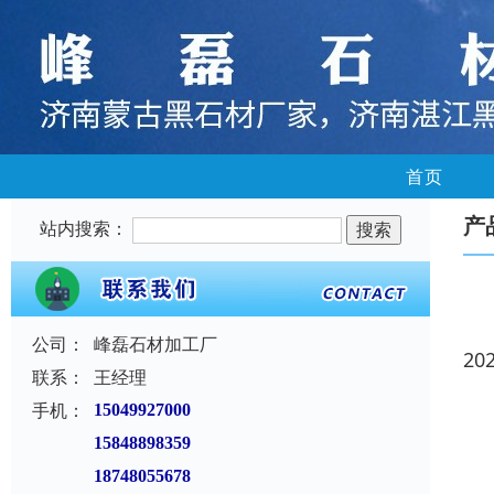
首页
产
站内搜索：
公司：
峰磊石材加工厂
20
联系：
王经理
手机：
15049927000
15848898359
18748055678