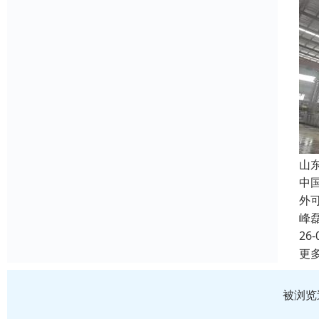
山
中
外
峰
26-
更
被浏览过