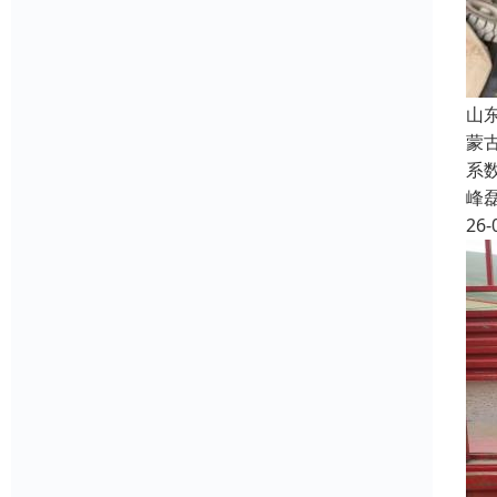
山
蒙
系
峰
26-