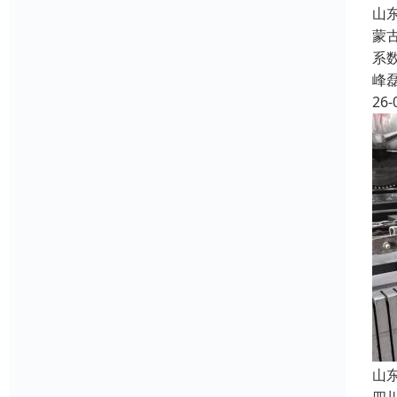
山
蒙
系
峰
26-
山