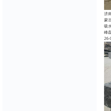
济
蒙
吸
峰
26-