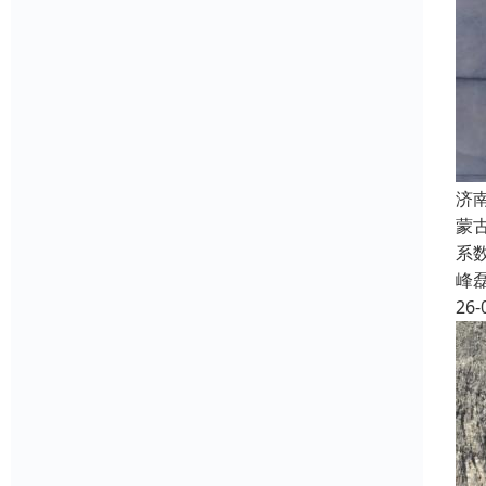
济
蒙
系
峰
26-