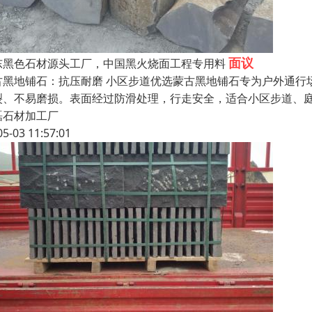
面议
东黑色石材源头工厂，中国黑火烧面工程专用料
古黑地铺石：抗压耐磨 小区步道优选蒙古黑地铺石专为户外通行
裂、不易磨损。表面经过防滑处理，行走安全，适合小区步道、
磊石材加工厂
05-03 11:57:01