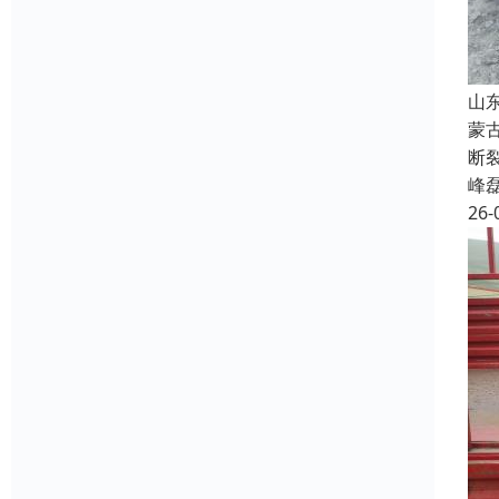
山
蒙
断
峰
26-