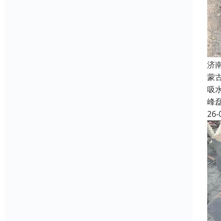
济
蒙
吸
峰
26-