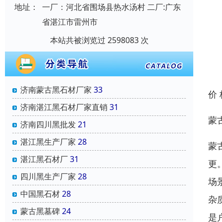
地址：
一厂：河北省围场县热水汤村 二厂:广东
省湛江市雷州市
本站共被浏览过 2598083 次
济南蒙古黑石材厂家
33
价
济南湛江黑石材厂家直销
31
蒙
济南四川黑批发
21
湛江黑生产厂家
28
蒙
湛江黑石材厂
31
更
四川黑生产厂家
28
场
中国黑石材
28
杂
蒙古黑墓碑
24
是