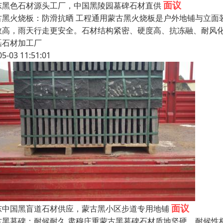
面议
东黑色石材源头工厂，中国黑陵园墓碑石材直供
古黑火烧板：防滑抗晒 工程通用蒙古黑火烧板是户外地铺与立面
数高，雨天行走更安全。石材结构紧密、硬度高、抗冻融、耐风
磊石材加工厂
05-03 11:51:01
面议
东中国黑盲道石材供应，蒙古黑小区步道专用地铺
古黑墓碑：耐候耐久 肃穆庄重蒙古黑墓碑石材质地坚硬、耐候性