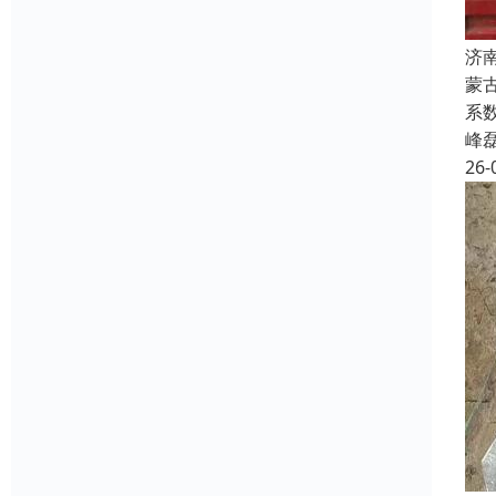
济
蒙
系
峰
26-