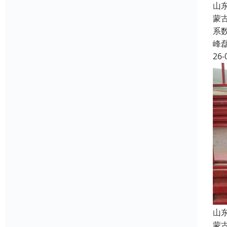
山
蒙
系
峰
26-
山
蒙