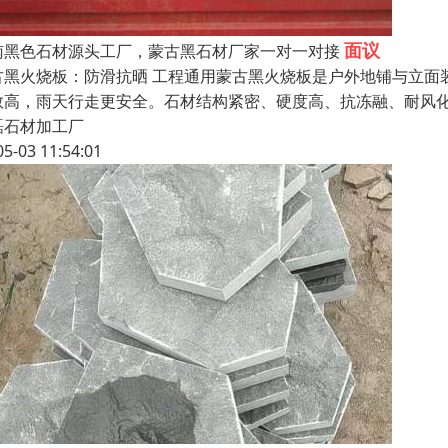
面议
南黑色石材源头工厂，蒙古黑石材厂家一对一对接
古黑火烧板：防滑抗晒 工程通用蒙古黑火烧板是户外地铺与立面
数高，雨天行走更安全。石材结构紧密、硬度高、抗冻融、耐风
磊石材加工厂
05-03 11:54:01