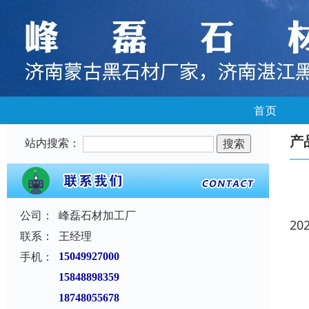
首页
产
站内搜索：
公司：
峰磊石材加工厂
20
联系：
王经理
手机：
15049927000
15848898359
18748055678